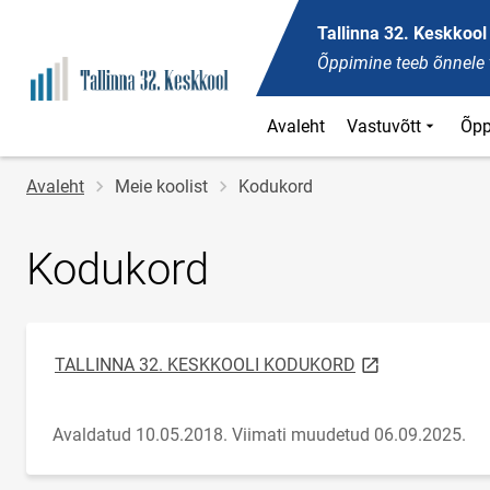
Tallinna 32. Keskkool
Õppimine teeb õnnele t
Avaleht
Vastuvõtt
Õpp
Jälglink
Avaleht
Meie koolist
Kodukord
Kodukord
link opens on ne
TALLINNA 32. KESKKOOLI KODUKORD
Avaldatud 10.05.2018.
Viimati muudetud 06.09.2025.