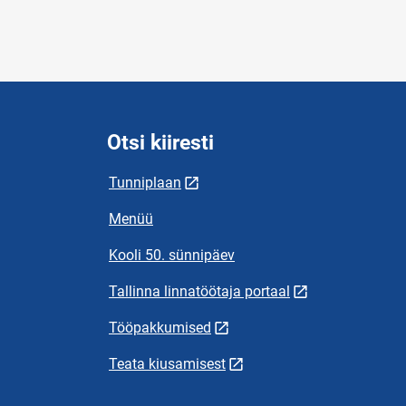
Otsi kiiresti
Tunniplaan
Menüü
Kooli 50. sünnipäev
Tallinna linnatöötaja portaal
Tööpakkumised
Teata kiusamisest