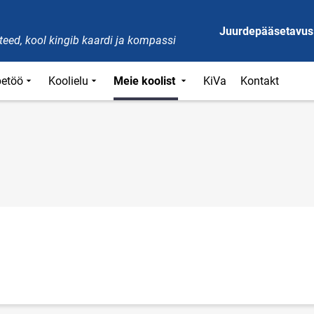
Juurdepääsetavus
eed, kool kingib kaardi ja kompassi
etöö
Koolielu
Meie koolist
KiVa
Kontakt
w page