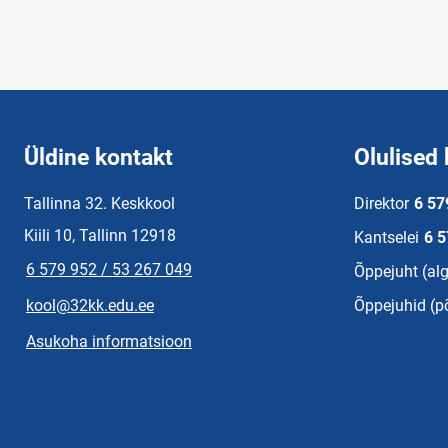
Üldine kontakt
Olulised 
Tallinna 32. Keskkool
Direktor
6 57
Kiili 10, Tallinn 12918
Kantselei
6 5
6 579 952 / 53 267 049
Õppejuht (alg
kool@32kk.edu.ee
Õppejuhid (p
Asukoha informatsioon