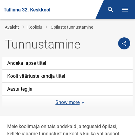
Tallinna 32. Keskkool
Otsing
Menüü
Jälglink
Avaleht
Koolielu
Õpilaste tunnustamine
Tunnustamine
Andeka lapse tiitel
Kooli väärtuste kandja tiitel
Aasta tegija
Show more
Meie koolimaja on täis andekaid ja tegusaid õpilasi,
kellele jagame tunnustust nii koolis kui ka väljaspool