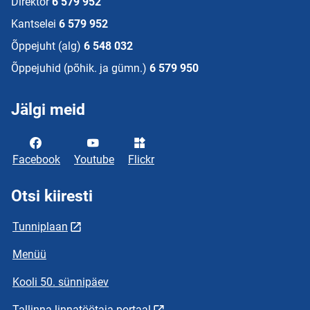
Direktor
6 579 952
Kantselei
6 579 952
Õppejuht (alg)
6 548 032
Õppejuhid (põhik. ja gümn.)
6 579 950
Jälgi meid
Facebook
Youtube
Flickr
Otsi kiiresti
Tunniplaan
Menüü
Kooli 50. sünnipäev
Tallinna linnatöötaja portaal